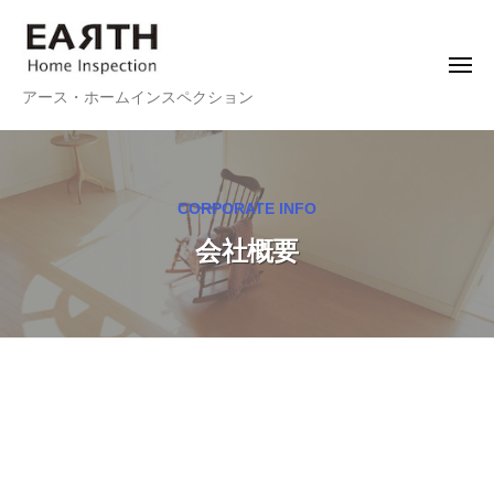
E
ー
コ
A
ン
R
メ
テ
T
ニ
E
アース・ホームインスペクション
ュ
ン
H
ー
A
ホ
ツ
R
ー
へ
ム
T
ス
CORPORATE INFO
イ
H
キ
ン
会社概要
ホ
ッ
ス
ー
プ
ペ
ム
ク
イ
シ
ョ
ン
ン
ス
会
ペ
社
ク