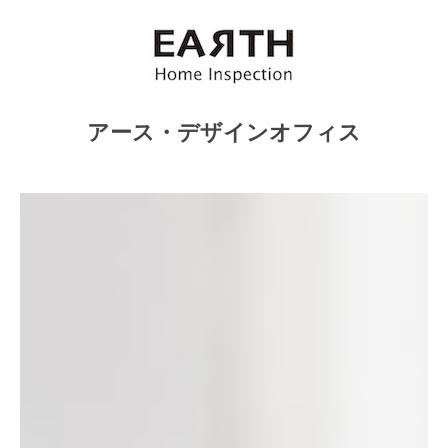
概
シ
ョ
要
ン
2024
年
3
アース・デザインオフィス
月
4
日
by
earth.D.office